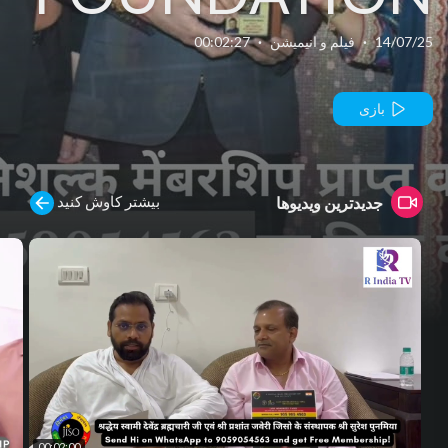
14/07/25
·
فیلم و انیمیشن
·
00:02:27
بازی
بیشتر کاوش کنید
جدیدترین ویدیوها
00:02:00